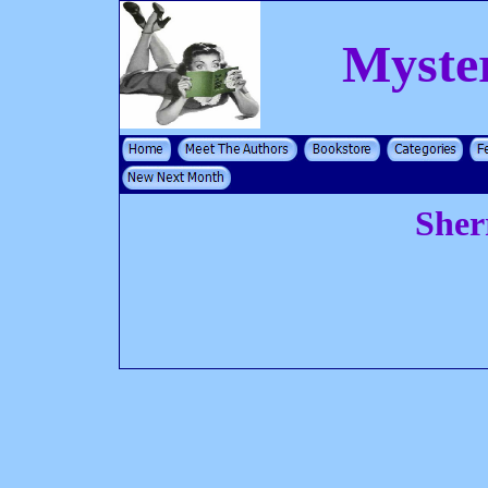
Myste
Sher