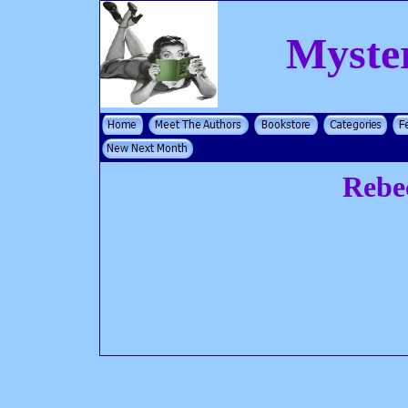
Myste
Rebe