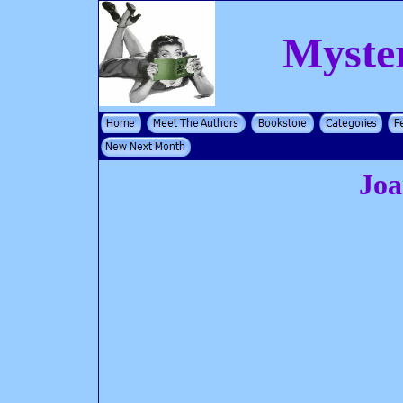
Myste
Joa